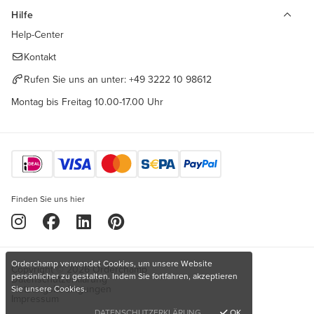
Hilfe
Help-Center
Kontakt
Rufen Sie uns an unter:
+49 3222 10 98612
Montag bis Freitag 10.00-17.00 Uhr
Finden Sie uns hier
Orderchamp verwendet Cookies, um unsere Website
Copyright © 2026 Orderchamp
persönlicher zu gestalten. Indem Sie fortfahren, akzeptieren
Datenschutzerklärung
Nutzungsbedingungen
Sie unsere Cookies.
Impressum
DATENSCHUTZERKLÄRUNG
OK