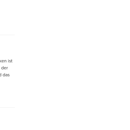
ken ist
 der
d das