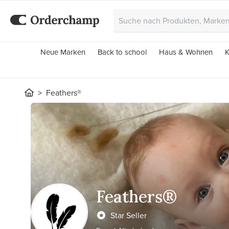
Neue Marken
Back to school
Haus & Wohnen
K
Feathers®
Feathers®
Star Seller