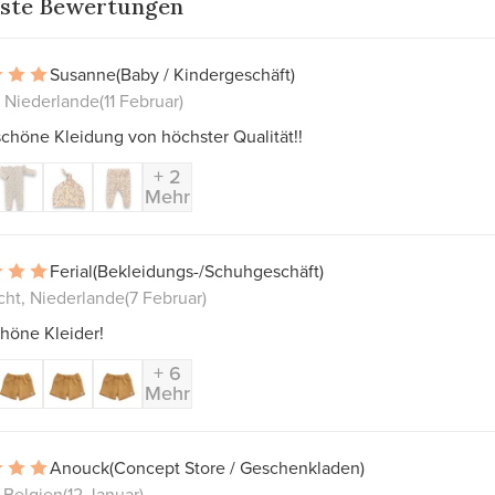
ste Bewertungen
Susanne
(Baby / Kindergeschäft)
, Niederlande
(11 Februar)
chöne Kleidung von höchster Qualität!!
+ 2
Mehr
Ferial
(Bekleidungs-/Schuhgeschäft)
cht, Niederlande
(7 Februar)
höne Kleider!
+ 6
Mehr
Anouck
(Concept Store / Geschenkladen)
 Belgien
(12 Januar)