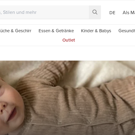
Als M
DE
üche & Geschirr
Essen & Getränke
Kinder & Babys
Gesundh
Outlet