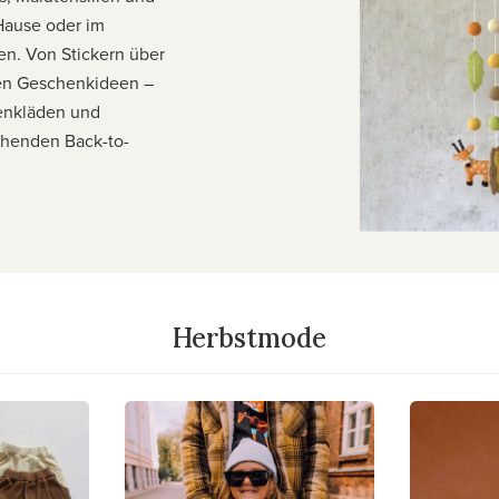
 Hause oder im
en. Von Stickern über
llen Geschenkideen –
henkläden und
chenden Back-to-
Herbstmode