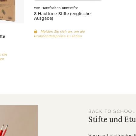
von Hautfarben Buntstifte
8 Hauttöne-Stifte (englische
Ausgabe)
e
Melden Sie sich an, um die
fte
Großhandelspreise zu sehen
m die
hen
BACK TO SCHOOL
Stifte und Etu
Von sanft gleitenden G