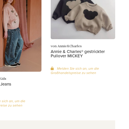
von Annie&Charles
Annie & Charles® gestrickter
Pullover MICKEY
Melden Sie sich an, um die
Großhandelspreise zu sehen
Kids
 Jeans
 sich an, um die
eise zu sehen