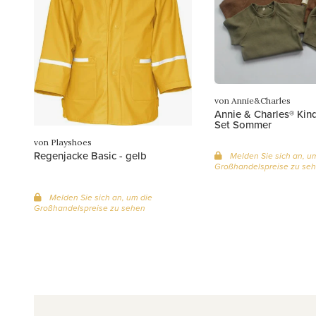
von Annie&Charles
Annie & Charles® Kin
Set Sommer
von Playshoes
Regenjacke Basic - gelb
Melden Sie sich an, u
Großhandelspreise zu se
Melden Sie sich an, um die
Großhandelspreise zu sehen