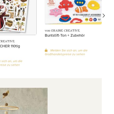
Gr
von GRAINE CREATIVE
Buntstift-Ton + Zubehör
CREATIVE
HER 110tlg
Melden Sie sich an, um die
Großhandelspreise zu sehen
 sich an, um die
eise zu sehen