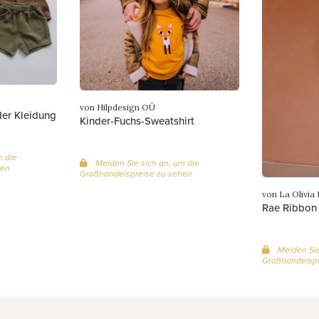
von Hilpdesign OÜ
der Kleidung
Kinder-Fuchs-Sweatshirt
m die
Melden Sie sich an, um die
hen
Großhandelspreise zu sehen
von La Olivia 
Rae Ribbon
Melden Sie
Großhandelspr