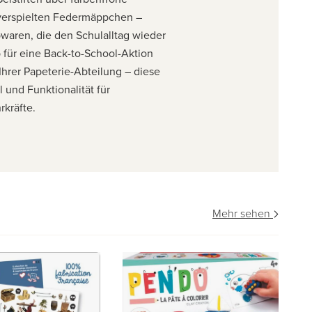
 verspielten Federmäppchen –
waren, die den Schulalltag wieder
für eine Back-to-School-Aktion
Ihrer Papeterie-Abteilung – diese
l und Funktionalität für
rkräfte.
Mehr sehen
vo
ST
Fa