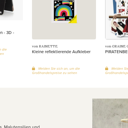
n - 3D -
von RAINETTE
von GRAINE 
m die
Kleine reflektierende Aufkleber
PIRATENBEC
hen
Melden Sie sich an, um die
Melden Sie
Großhandelspreise zu sehen
Großhandelspr
s, Malutensilien und