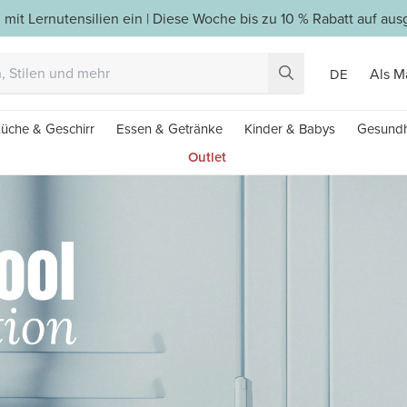
 mit Lernutensilien ein | Diese Woche bis zu 10 % Rabatt auf a
Als M
DE
üche & Geschirr
Essen & Getränke
Kinder & Babys
Gesundh
Outlet