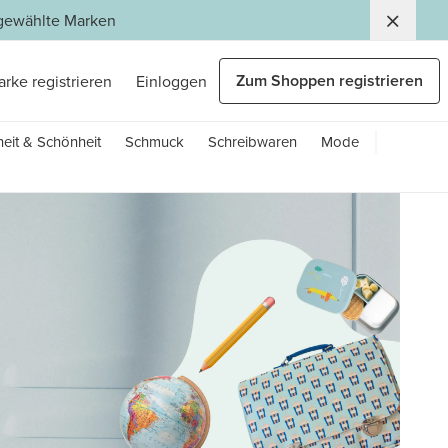
usgewählte Marken
Zum Shoppen registrieren
arke registrieren
Einloggen
eit & Schönheit
Schmuck
Schreibwaren
Mode