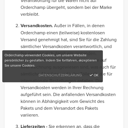
Verantwortung für die Waren nicht auf
Orderchamp übergeht, sondern bei der Marke
verbleibt.
Versandkosten.
Außer in Fällen, in denen
Orderchamp einen (teilweise) kostenlosen
Versand genehmigt hat, sind Sie für die Zahlung
sämtlicher Versandkosten verantwortlich, und
Sie erklären sich damit einverstanden,
Orderchamp verwendet Cookies, um unsere Website
sämtliche Versandkosten zu tragen, die auf
persönlicher zu gestalten. Indem Sie fortfahren, akzeptieren
Sie unsere Cookies.
Ihrer Rechnung ausgewiesen sind, was auch für
sämtliche Abgaben und/oder Zölle gilt, die für
DATENSCHUTZERKLÄRUNG
OK
internationale Bestellungen anfallen. Die
Versandkosten werden in Ihrer Rechnung
aufgeführt sein. Die anfallenden Versandkosten
können in Abhängigkeit vom Gewicht des
Pakets und dem Versandort des Pakets
variieren.
Lieferzeiten -
Sie erkennen an, dass die