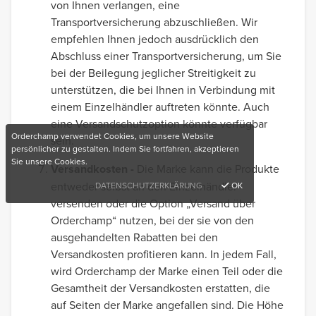
von Ihnen verlangen, eine
Transportversicherung abzuschließen. Wir
empfehlen Ihnen jedoch ausdrücklich den
Abschluss einer Transportversicherung, um Sie
bei der Beilegung jeglicher Streitigkeit zu
unterstützen, die bei Ihnen in Verbindung mit
einem Einzelhändler auftreten könnte. Auch
eine Versandschutzoption könnte verfügbar
Orderchamp verwendet Cookies, um unsere Website
sein.
persönlicher zu gestalten. Indem Sie fortfahren, akzeptieren
Sie unsere Cookies.
Versandkosten -
Die Marke kann die Produkte
entweder selbst an den Einzelhändler
DATENSCHUTZERKLÄRUNG
OK
versenden oder die Option „Versand über
Orderchamp“ nutzen, bei der sie von den
ausgehandelten Rabatten bei den
Versandkosten profitieren kann. In jedem Fall,
wird Orderchamp der Marke einen Teil oder die
Gesamtheit der Versandkosten erstatten, die
auf Seiten der Marke angefallen sind. Die Höhe