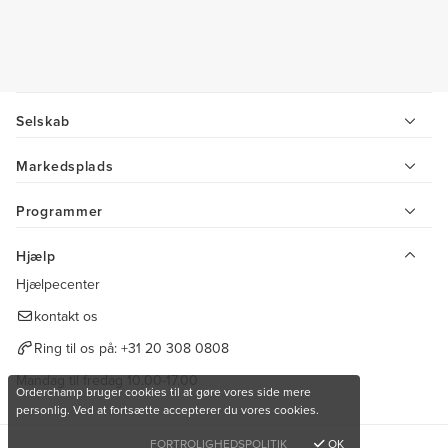
Selskab
Markedsplads
Programmer
Hjælp
Hjælpecenter
kontakt os
Ring til os på:
+31 20 308 0808
Mandag til fredag 10.00-17.00
Orderchamp bruger cookies til at gøre vores side mere
personlig. Ved at fortsætte accepterer du vores cookies.
FORTROLIGHEDSPOLITIK
OK