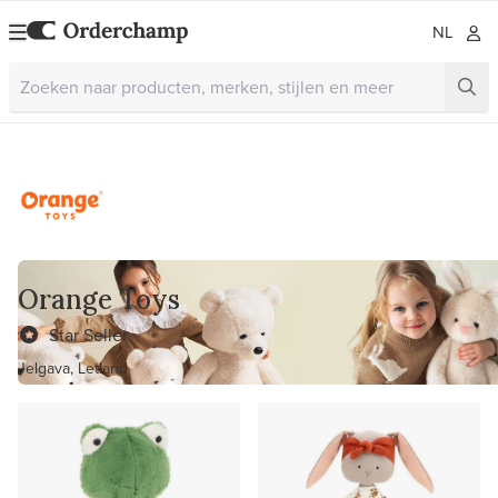
NL
Orange Toys
Star Seller
Jelgava, Letland