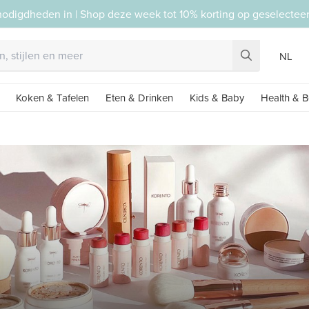
nodigdheden in | Shop deze week tot 10% korting op geselecte
NL
Koken & Tafelen
Eten & Drinken
Kids & Baby
Health & B