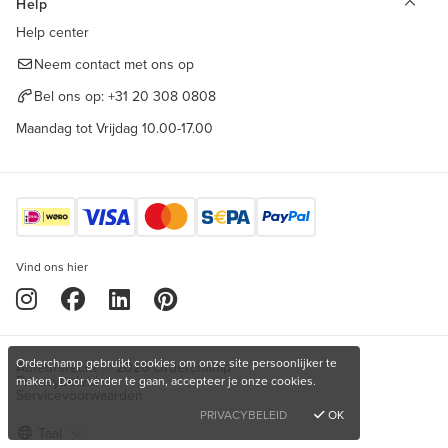
Help
Help center
Neem contact met ons op
Bel ons op:
+31 20 308 0808
Maandag tot Vrijdag 10.00-17.00
Vind ons hier
Orderchamp gebruikt cookies om onze site persoonlijker te
Auteursrecht © 2026 Orderchamp
Privacybeleid
maken. Door verder te gaan, accepteer je onze cookies.
Servicevoorwaarden
PRIVACYBELEID
OK
Taal