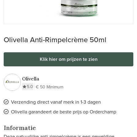
Olivella Anti-Rimpelcrème 50ml
Klik hier om prijzen te zien
Olivella
5.0
€ 50 Minimum
Verzending direct vanaf merk in 1-3 dagen
Olivella garandeert de beste prijs op Orderchamp
Informatie
Deze natuurlijke anti-rimpelcrème is een geweldige