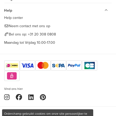
Help
Help center
Neem contact met ons op
Bel ons op:
+31 20 308 0808
Maandag tot Vrijdag 10.00-17.00
Vind ons hier
Orderchamp gebruikt cookies om onze site persoonlijker te
Auteursrecht © 2026 Orderchamp