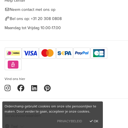
Help center
Neem contact met ons op
Bel ons op:
+31 20 308 0808
Maandag tot Vrijdag 10.00-17.00
Vind ons hier
Orderchamp gebruikt cookies om onze site persoonlijker te
Auteursrecht © 2026 Orderchamp
Privacybeleid
maken. Door verder te gaan, accepteer je onze cookies.
Servicevoorwaarden
PRIVACYBELEID
OK
Taal