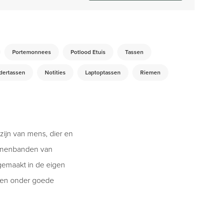
Portemonnees
Potlood Etuis
Tassen
dertassen
Notities
Laptoptassen
Riemen
elzijn van mens, dier en
innenbanden van
 gemaakt in de eigen
ken onder goede