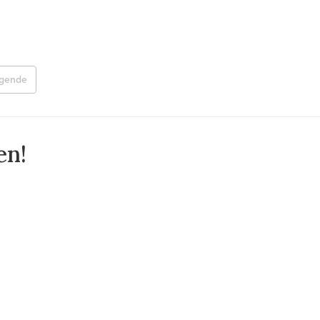
lgende
en!