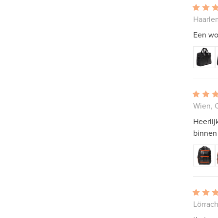
Haarle
Een wo
Wien, O
Heerlij
binnen
Lörrach