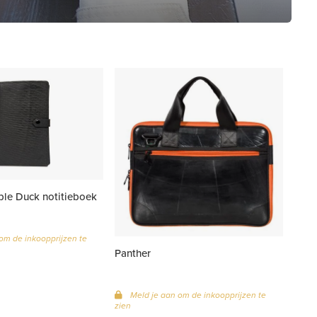
ble Duck notitieboek
om de inkoopprijzen te
Panther
Meld je aan om de inkoopprijzen te
zien