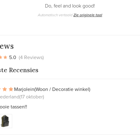
Do, feel and look good!
Automatisch vertaald
Zie originele taal
iews
5.0
(4 Reviews)
ste Recensies
Marjolein
(Woon / Decoratie winkel)
Nederland
(17 oktober)
oie tassen!!