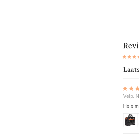
Rev
Laat
Velp, 
Hele mo