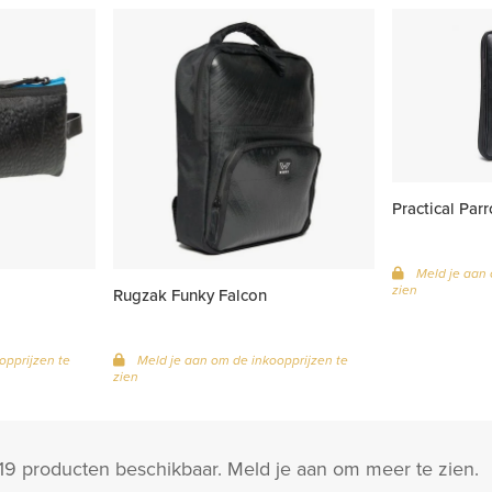
Practical Par
Meld je aan 
zien
Rugzak Funky Falcon
opprijzen te
Meld je aan om de inkoopprijzen te
zien
19 producten beschikbaar. Meld je aan om meer te zien.