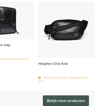
rot map
om de inkoopprijzen te
Heuptas Click Kiwi
Meld je aan om de inkoopprijzen te
zien
Bekijk meer producten