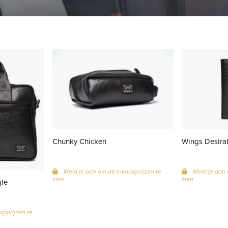
Chunky Chicken
Wings Desira
Meld je aan om de inkoopprijzen te
Meld je aan 
zien
zien
gle
opprijzen te