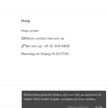
Help
Help center
Neem contact met ons op
Bel ons op:
+31 20 308 0808
Maandag tot Vrijdag 10.00-17.00
Orderchamp gebruikt cookies om onze site persoonlijker te
Vind ons hier
maken. Door verder te gaan, accepteer je onze cookies.
PRIVACYBELEID
OK