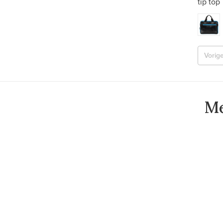
tip top
Vorig
Me