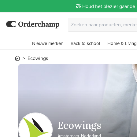
🧸 Houd het plezier gaande 
Nieuwe merken
Back to school
Home & Living
Ecowings
Ecowings
Amsterdam, Nederland