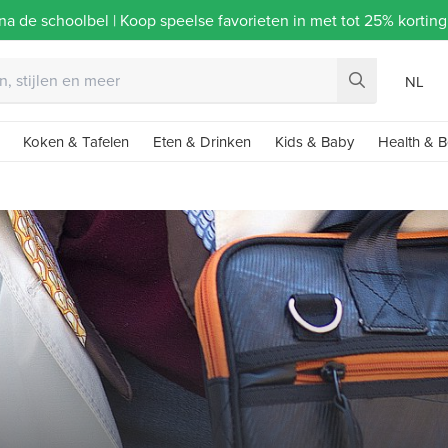
na de schoolbel | Koop speelse favorieten in met tot 25% korti
NL
Koken & Tafelen
Eten & Drinken
Kids & Baby
Health & B