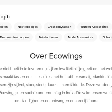
opt:
akken
Notitieboekjes
Crossbodytassen
Bureau Accessoires
Documentenmappen
Toiletartikelen
Mode Accessoires
Schou
Over Ecowings
 niet hoeft in te leveren op stijl en kwaliteit als je geeft om het w
gs maakt tassen en accessoires met het rubber van afgedankte b
ssen zijn stijlvol, stoer, sterk, duurzaam en fairtrade. Deze worden
 Ecowings, een sociale onderneming in India. De vakmensen wer
omstandigheden en ontvangen een eerlijk loon.