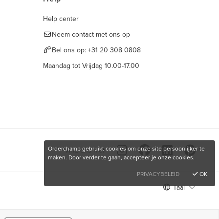
Help center
Neem contact met ons op
Bel ons op:
+31 20 308 0808
Maandag tot Vrijdag 10.00-17.00
Orderchamp gebruikt cookies om onze site persoonlijker te
Vind ons hier
maken. Door verder te gaan, accepteer je onze cookies.
PRIVACYBELEID
OK
Taal