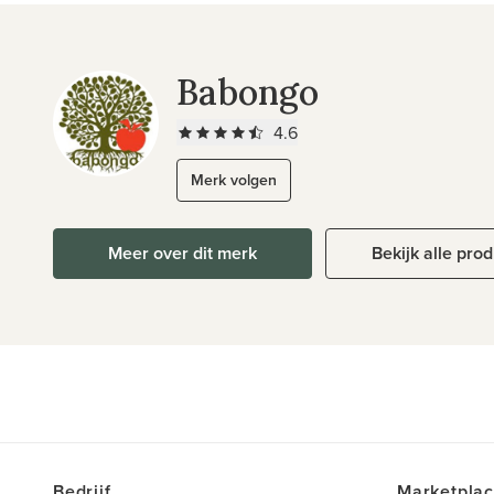
Babongo
4.6
Merk volgen
Meer over dit merk
Bekijk alle pro
Bedrijf
Marketpla