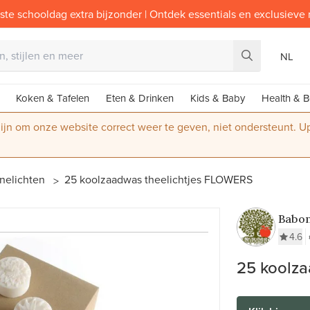
ste schooldag extra bijzonder | Ontdek essentials en exclusieve
NL
Koken & Tafelen
Eten & Drinken
Kids & Baby
Health & B
 zijn om onze website correct weer te geven, niet ondersteunt. 
nelichten
25 koolzaadwas theelichtjes FLOWERS
Babo
4.6
25 koolza