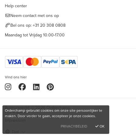
Help center
Neem contact met ons op
Bel ons op:
+31 20 308 0808
Maandag tot Vrijdag 10.00-17.00
Vind ons hier
Auteursrecht © 2026 Orderchamp
Orderchamp gebruikt cookies om onze site persoonlijker te
Privacybeleid
Servicevoorwaarden
maken. Door verder te gaan, accepteer je onze cookies.
Impressum
PRIVACYBELEID
OK
Taal