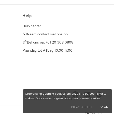
Help
Help center
Neem contact met ons op
Bel ons op:
+31 20 308 0808
Maandag tot Vrijdag 10.00-17.00
Orderchamp gebruikt cookies om onze site persoonlijker te
Vind ons hier
maken. Door verder te gaan, accepteer je onze cookies.
PRIVACYBELEID
OK
Taal