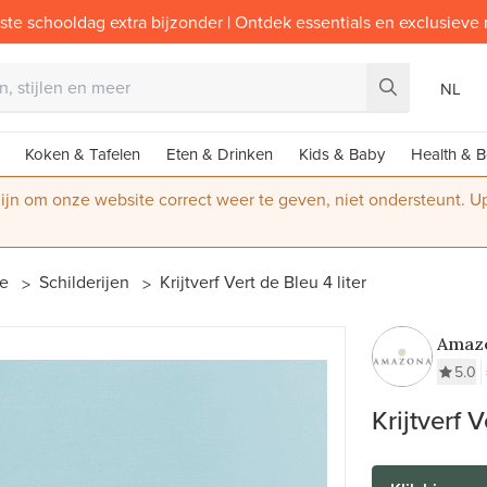
ste schooldag extra bijzonder | Ontdek essentials en exclusieve
NL
Koken & Tafelen
Eten & Drinken
Kids & Baby
Health & B
 zijn om onze website correct weer te geven, niet ondersteunt. 
ie
Schilderijen
Krijtverf Vert de Bleu 4 liter
Amaz
Krijt
5.0
Krijtverf V