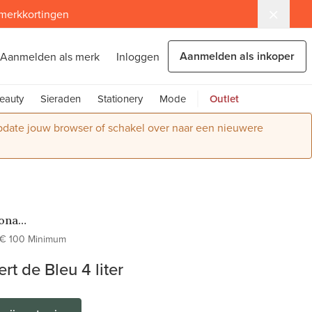
 merkkortingen
Aanmelden als inkoper
Aanmelden als merk
Inloggen
eauty
Sieraden
Stationery
Mode
Outlet
Update jouw browser of schakel over naar een nieuwere
ona
verf & Wax
€ 100 Minimum
ert de Bleu 4 liter