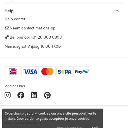
Help
Help center
Neem contact met ons op
Bel ons op:
+31 20 308 0808
Maandag tot Vrijdag 10.00-17.00
Vind ons hier
Orderchamp gebruikt cookies om onze site persoonlijker te
Auteursrecht © 2026 Orderchamp
Privacybeleid
maken. Door verder te gaan, accepteer je onze cookies.
Servicevoorwaarden