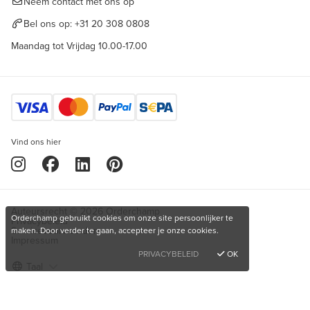
Neem contact met ons op
Bel ons op:
+31 20 308 0808
Maandag tot Vrijdag 10.00-17.00
Vind ons hier
Auteursrecht © 2026 Orderchamp
Orderchamp gebruikt cookies om onze site persoonlijker te
Privacybeleid
Servicevoorwaarden
maken. Door verder te gaan, accepteer je onze cookies.
Impressum
PRIVACYBELEID
OK
Taal