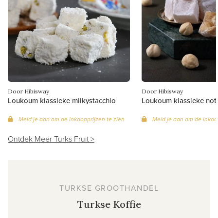
Door Hibisway
Door Hibisway
Loukoum klassieke milkystacchio
Loukoum klassieke not
Meld je aan om de inkoopprijzen te zien
Meld je aan om de inkoop
Ontdek Meer Turks Fruit >
TURKSE GROOTHANDEL
Turkse Koffie