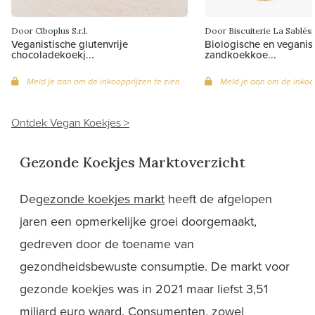
Door Ciboplus S.r.l.
Door Biscuiterie La Sablés
Veganistische glutenvrije
Biologische en veganis
chocoladekoekj...
zandkoekkoe...
Meld je aan om de inkoopprijzen te zien
Meld je aan om de inkoop
Ontdek Vegan Koekjes >
Gezonde Koekjes Marktoverzicht
De
gezonde koekjes markt
heeft de afgelopen
jaren een opmerkelijke groei doorgemaakt,
gedreven door de toename van
gezondheidsbewuste consumptie. De markt voor
gezonde koekjes was in 2021 maar liefst 3,51
miljard euro waard. Consumenten, zowel