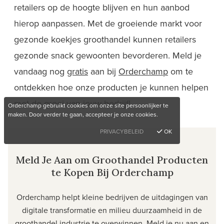
retailers op de hoogte blijven en hun aanbod
hierop aanpassen. Met de groeiende markt voor
gezonde koekjes groothandel kunnen retailers
gezonde snack gewoonten bevorderen. Meld je
vandaag nog
gratis
aan bij
Orderchamp
om te
ontdekken hoe onze producten je kunnen helpen
met de groei van jouw
bedrijf!
Orderchamp gebruikt cookies om onze site persoonlijker te
maken. Door verder te gaan, accepteer je onze cookies.
PRIVACYBELEID
OK
Meld Je Aan om Groothandel Producten
te Kopen Bij Orderchamp
Orderchamp helpt kleine bedrijven de uitdagingen van
digitale transformatie en milieu duurzaamheid in de
groothandel industrie te overwinnen. Meld je nu aan en