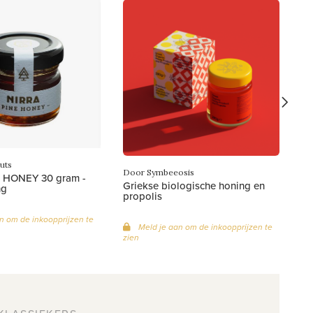
Do
Gr
g
zi
uts
Door Symbeeosis
 HONEY 30 gram -
Griekse biologische honing en
ng
propolis
n om de inkoopprijzen te
Meld je aan om de inkoopprijzen te
zien