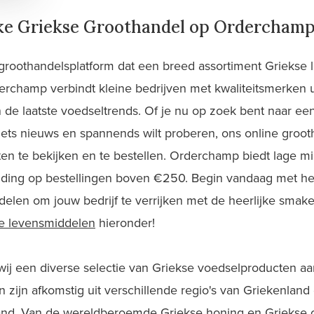
ke Griekse Groothandel op Ordercham
 groothandelsplatform dat een breed assortiment Griekse
erchamp verbindt kleine bedrijven met kwaliteitsmerken u
 de laatste voedseltrends. Of je nu op zoek bent naar een
iets nieuws en spannends wilt proberen, ons online groo
en te bekijken en te bestellen. Orderchamp biedt lage 
nding op bestellingen boven €250. Begin vandaag met h
delen om jouw bedrijf te verrijken met de heerlijke smak
e levensmiddelen
hieronder!
j een diverse selectie van Griekse voedselproducten aan
n zijn afkomstig uit verschillende regio's van Griekenlan
 land. Van de wereldberoemde Griekse honing en Griekse oli