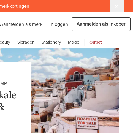
 merkkortingen
Aanmelden als inkoper
Aanmelden als merk
Inloggen
eauty
Sieraden
Stationery
Mode
Outlet
AMP
kale
&