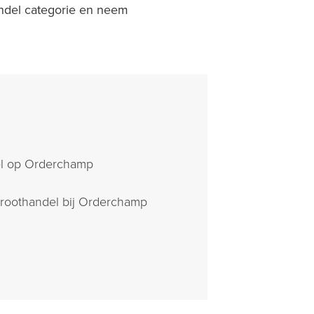
ndel categorie en neem
el op Orderchamp
roothandel bij Orderchamp