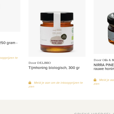
50 gram -
oopprijzen te
Door Oils & N
Door DELINIO
NIRRA PINE
Tijmhoning biologisch, 300 gr
rauwe honi
Meld je aa
Meld je aan om de inkoopprijzen te
zien
zien