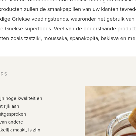
producten zullen de smaakpapillen van uw klanten tevr
ige Griekse voedingstrends, waaronder het gebruik van n
nele Griekse superfoods. Veel van de onderstaande product
hten zoals tzatziki, moussaka, spanakopita, baklava en
me
ERS
jn hoge kwaliteit en
t rijk aan
uitgesproken
 van andere
elijk maakt, is zijn