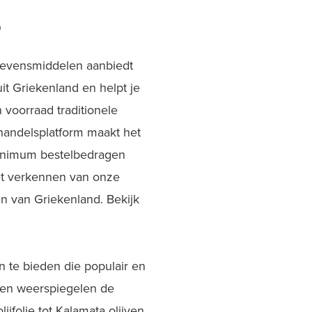
p
 levensmiddelen aanbiedt
it Griekenland en helpt je
 voorraad traditionele
thandelsplatform maakt het
minimum bestelbedragen
et verkennen van onze
en van Griekenland. Bekijk
 te bieden die populair en
d en weerspiegelen de
jfolie tot Kalamata olijven