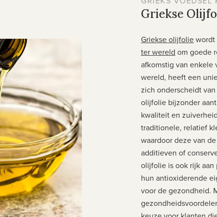
GRIEKS VOEDSEL 
Griekse Olijfo
Griekse olijfolie
wordt 
ter wereld
om goede re
afkomstig van enkele 
wereld, heeft een un
zich onderscheidt van 
olijfolie bijzonder aan
kwaliteit en zuiverhei
traditionele, relatief 
waardoor deze van de 
additieven of conserv
olijfolie is ook rijk a
hun antioxiderende ei
voor de gezondheid. M
gezondheidsvoordelen i
keuze voor klanten di