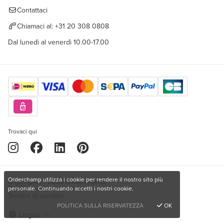
Contattaci
Chiamaci al:
+31 20 308 0808
Dal lunedì al venerdì 10.00-17.00
Trovaci qui
Orderchamp utilizza i cookie per rendere il nostro sito più
Copyright © 2026 Orderchamp
Politica sulla riservatezza
personale. Continuando accetti i nostri cookie.
Termini di servizio
POLITICA SULLA RISERVATEZZA
OK
Lingua