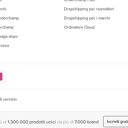
rchi
Dropshipping per rivenditori
Orderchamp
Dropshipping per i marchi
erchamp
Ordinatore Cloud
 paga dopo
grosso
di servizio
iù di
1.300.000 prodotti unici
da più di
7.000 brand
Iscriviti gr