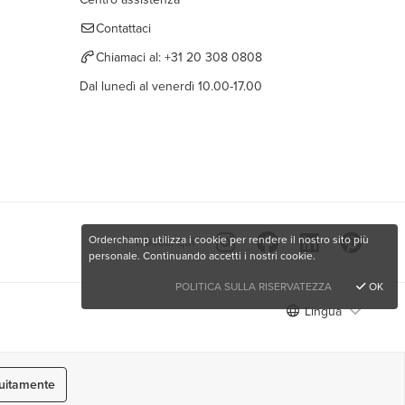
Contattaci
Chiamaci al:
+31 20 308 0808
Dal lunedì al venerdì 10.00-17.00
Orderchamp utilizza i cookie per rendere il nostro sito più
Trovaci qui
personale. Continuando accetti i nostri cookie.
POLITICA SULLA RISERVATEZZA
OK
Lingua
atuitamente