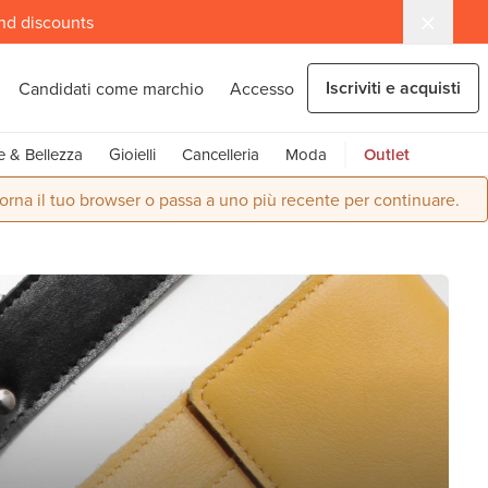
and discounts
Iscriviti e acquisti
Candidati come marchio
Accesso
e & Bellezza
Gioielli
Cancelleria
Moda
Outlet
orna il tuo browser o passa a uno più recente per continuare.