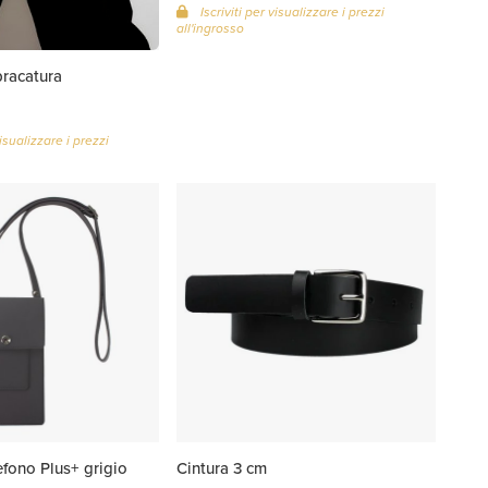
Iscriviti per visualizzare i prezzi
all'ingrosso
bracatura
visualizzare i prezzi
efono Plus+ grigio
Cintura 3 cm