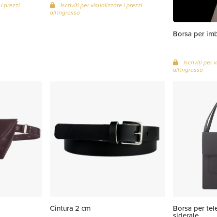
 i prezzi
Iscriviti per visualizzare i prezzi
all'ingrosso
Borsa per im
Iscriviti per 
all'ingrosso
Cintura 2 cm
Borsa per tel
siderale