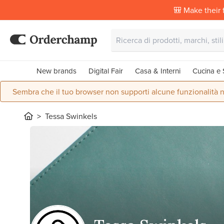
🎒 Make their f
New brands
Digital Fair
Casa & Interni
Cucina e 
Sembra che il tuo browser non supporti alcune funzionalità n
Tessa Swinkels