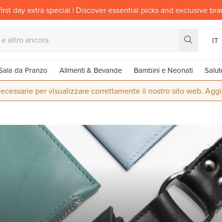
irst day extra special | Discover essential picks and exclusive br
IT
Sala da Pranzo
Alimenti & Bevande
Bambini e Neonati
Salut
ecessarie per visualizzare correttamente il nostro sito web. Aggi