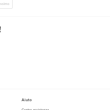
ossimo
!
Aiuto
Centro assistenza