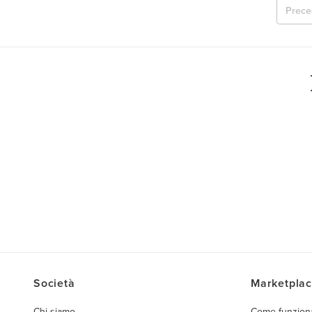
Prece
Società
Marketpla
Chi siamo
Come funzion