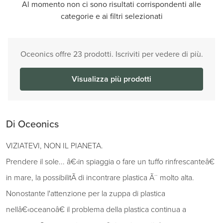
Al momento non ci sono risultati corrispondenti alle
categorie e ai filtri selezionati
Oceonics offre 23 prodotti. Iscriviti per vedere di più.
Visualizza più prodotti
Di Oceonics
VIZIATEVI, NON IL PIANETA.
Prendere il sole... â€‹in spiaggia o fare un tuffo rinfrescanteâ€
in mare, la possibilitÃ di incontrare plastica Ã¨ molto alta.
Nonostante l'attenzione per la zuppa di plastica
nellâ€‹oceanoâ€ il problema della plastica continua a