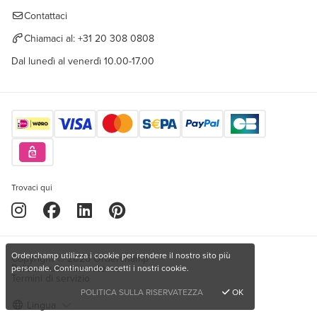
Contattaci
Chiamaci al:
+31 20 308 0808
Dal lunedì al venerdì 10.00-17.00
Trovaci qui
Orderchamp utilizza i cookie per rendere il nostro sito più
Copyright © 2026 Orderchamp
Politica sulla riservatezza
personale. Continuando accetti i nostri cookie.
Termini di servizio
POLITICA SULLA RISERVATEZZA
OK
Lingua