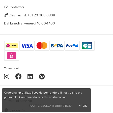
Contattaci
Chiamaci al:
+31 20 308 0808
Dal lunedì al venerdì 10.00-17.00
Trovaci qui
Orderchamp utilizza i cookie per rendere il nostro sito più
Copyright © 2026 Orderchamp
Politica sulla riservatezza
personale. Continuando accetti i nostri cookie.
Termini di servizio
POLITICA SULLA RISERVATEZZA
OK
Lingua