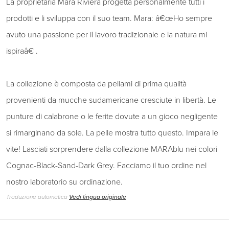
La proprietaria Mara Riviera progetta personalmente tutti i
prodotti e li sviluppa con il suo team. Mara: â€œHo sempre
avuto una passione per il lavoro tradizionale e la natura mi
ispiraâ€ .
La collezione è composta da pellami di prima qualità
provenienti da mucche sudamericane cresciute in libertà. Le
punture di calabrone o le ferite dovute a un gioco negligente
si rimarginano da sole. La pelle mostra tutto questo. Impara le
vite! Lasciati sorprendere dalla collezione MARAblu nei colori
Cognac-Black-Sand-Dark Grey. Facciamo il tuo ordine nel
nostro laboratorio su ordinazione.
Traduzione automatica
Vedi lingua originale