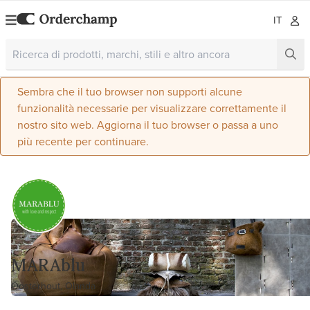
IT
Sembra che il tuo browser non supporti alcune
funzionalità necessarie per visualizzare correttamente il
nostro sito web. Aggiorna il tuo browser o passa a uno
più recente per continuare.
MARAblu
Oosterhout, Olanda