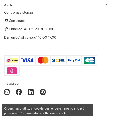
Aiuto
Centro assistenza
Contattaci
Chiamaci al:
+31 20 308 0808
Dal lunedì al venerdì 10.00-17.00
Trovaci qui
Orderchamp utilizza i cookie per rendere il nostro sito più
Copyright © 2026 Orderchamp
Politica sulla riservatezza
personale. Continuando accetti i nostri cookie.