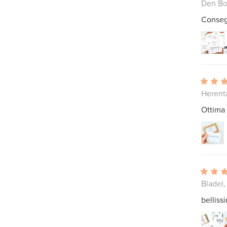
Den Bo
Consegn
Herenta
Ottima
Bladel,
belliss