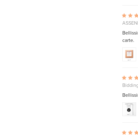
ASSEND
Belliss
carte.
Biddin
Belliss