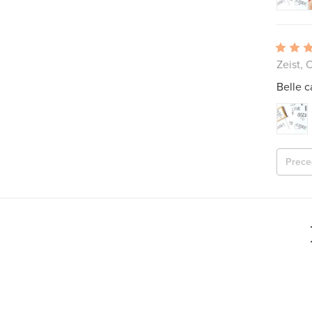
Zeist, 
Belle c
Prece