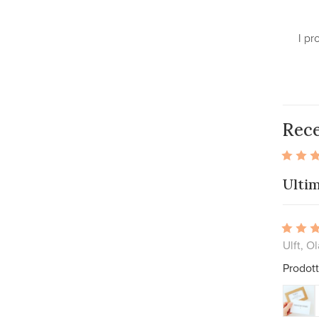
I pr
Rece
Ulti
Ulft, O
Prodott