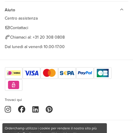
Aiuto
Centro assistenza
Contattaci
Chiamaci al:
+31 20 308 0808
Dal lunedì al venerdì 10.00-17.00
Trovaci qui
Orderchamp utilizza i cookie per rendere il nostro sito più
Copyright © 2026 Orderchamp