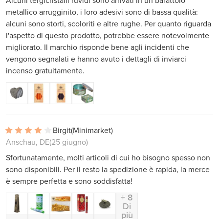
Alcuni tergicristalli ruvidi sono arrivati ​​in un barattolo
metallico arrugginito, i loro adesivi sono di bassa qualità:
alcuni sono storti, scoloriti e altre rughe. Per quanto riguarda
l'aspetto di questo prodotto, potrebbe essere notevolmente
migliorato. Il marchio risponde bene agli incidenti che
vengono segnalati e hanno avuto i dettagli di inviarci
incenso gratuitamente.
Birgit
(Minimarket)
Anschau, DE
(25 giugno)
Sfortunatamente, molti articoli di cui ho bisogno spesso non
sono disponibili. Per il resto la spedizione è rapida, la merce
è sempre perfetta e sono soddisfatta!
+ 8
Di
più