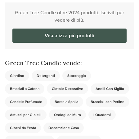
Green Tree Candle offre 2024 prodotti. Iscriviti per
vedere di più.
Visualizza più prodotti
Green Tree Candle vende:
Giardino
Detergenti
Stoccaggio
Bracciali a Catena
Ciotole Decorative
Anelli Con Sigillo
Candele Profumate
Borse a Spalla
Bracciali con Perline
Astucci per Gioielli
Orologi da Muro
I Quaderni
Giochi da Festa
Decorazione Casa