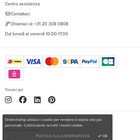
Centro assistenza
Contattaci
Chiamaci al:
+31 20 308 0808
Dal lunedì al venerdì 10.00-17.00
Trovaci qui
Orderchamp utilizza i cookie per rendere il nostro sito più
Copyright © 2026 Orderchamp
Politica sulla riservatezza
personale. Continuando accetti i nostri cookie.
Termini di servizio
POLITICA SULLA RISERVATEZZA
OK