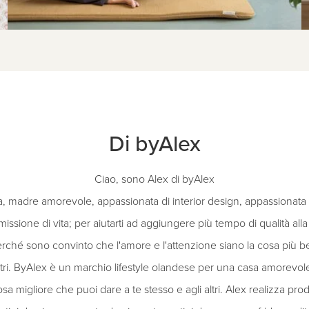
Di byAlex
Ciao, sono Alex di byAlex
a, madre amorevole, appassionata di interior design, appassionata 
sione di vita; per aiutarti ad aggiungere più tempo di qualità alla tu
. Perché sono convinto che l'amore e l'attenzione siano la cosa più 
altri. ByAlex è un marchio lifestyle olandese per una casa amorevo
osa migliore che puoi dare a te stesso e agli altri. Alex realizza prodo