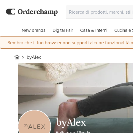
New brands
Digital Fair
Casa & Interni
Cucina e 
Sembra che il tuo browser non supporti alcune funzionalità n
byAlex
byAlex
Rotterdam, Olanda