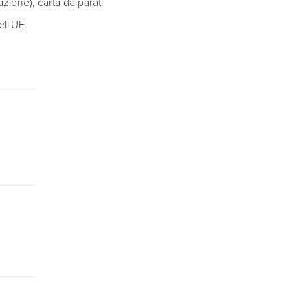
zione), carta da parati
ell'UE.