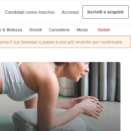
Iscriviti e acquisti
Candidati come marchio
Accesso
e & Bellezza
Gioielli
Cancelleria
Moda
Outlet
orna il tuo browser o passa a uno più recente per continuare.