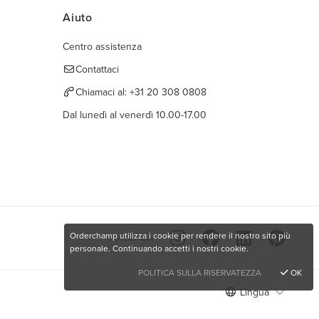
Aiuto
Centro assistenza
Contattaci
Chiamaci al:
+31 20 308 0808
Dal lunedì al venerdì 10.00-17.00
Orderchamp utilizza i cookie per rendere il nostro sito più
Trovaci qui
personale. Continuando accetti i nostri cookie.
POLITICA SULLA RISERVATEZZA
OK
Lingua