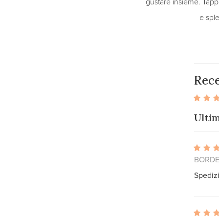
gustare insieme. Tappe
e sple
Rece
Ulti
BORDEA
Spedizi