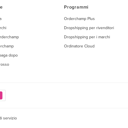
ce
Programmi
a
Orderchamp Plus
rchi
Dropshipping per rivenditori
Orderchamp
Dropshipping per i marchi
erchamp
Ordinatore Cloud
 paga dopo
grosso
di servizio