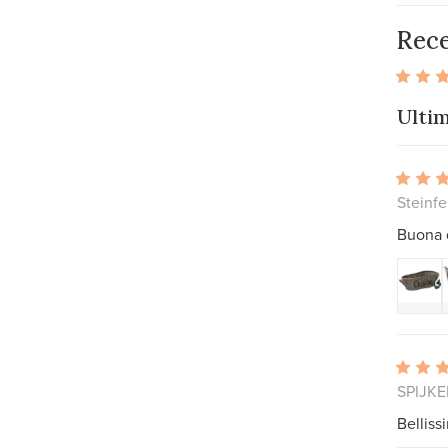
Rece
Ulti
Steinfe
Buona q
SPIJKE
Belliss