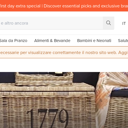
irst day extra special | Discover essential picks and exclusive br
IT
Sala da Pranzo
Alimenti & Bevande
Bambini e Neonati
Salut
ecessarie per visualizzare correttamente il nostro sito web. Aggi