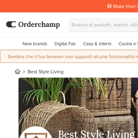
🎒 Make their f
New brands
Digital Fair
Casa & Interni
Cucina e 
Sembra che il tuo browser non supporti alcune funzionalità n
Best Style Living
Best Style Living