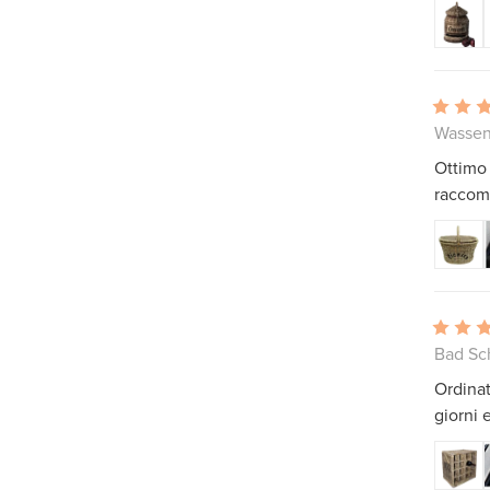
Wassen
Ottimo 
raccoma
Bad Sc
Ordinat
giorni 