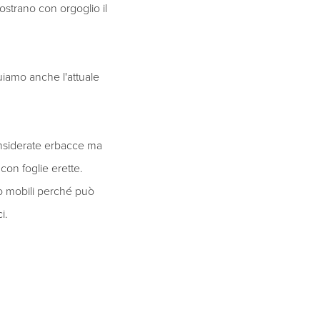
mostrano con orgoglio il
iamo anche l'attuale
considerate erbacce ma
con foglie erette.
 o mobili perché può
i.