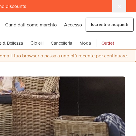
and discounts
Iscriviti e acquisti
Candidati come marchio
Accesso
e & Bellezza
Gioielli
Cancelleria
Moda
Outlet
orna il tuo browser o passa a uno più recente per continuare.