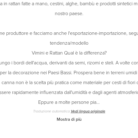
 in rattan fatte a mano, cestini, alghe, bambù e prodotti sintetici 
nostro paese.
ome produttore e facciamo anche l'esportazione-importazione, segu
tendenza/modello
Vimini e Rattan Qual è la differenza?
go i bordi dell'acqua, derivanti da semi, rizomi e steli. A volte 
 per la decorazione nei Paesi Bassi. Prospera bene in terreni umidi 
 canna non è la scelta più pratica come materiale per cesti di fiori
ssere rapidamente influenzata dall'umidità e dagli agenti atmosferic
Eppure a molte persone pia…
Traduzione automatica
Vedi lingua originale
Mostra di più