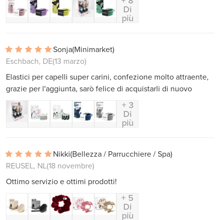
+ 8
Di
più
Sonja
(Minimarket)
Eschbach, DE
(13 marzo)
Elastici per capelli super carini, confezione molto attraente,
grazie per l'aggiunta, sarò felice di acquistarli di nuovo
+ 3
Di
più
Nikki
(Bellezza / Parrucchiere / Spa)
REUSEL, NL
(18 novembre)
Ottimo servizio e ottimi prodotti!
+ 5
Di
più