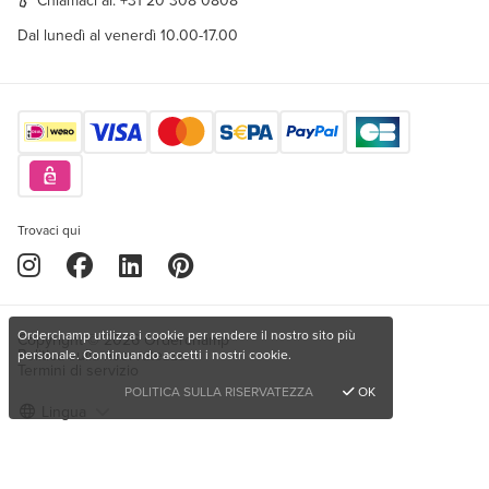
Chiamaci al:
+31 20 308 0808
Dal lunedì al venerdì 10.00-17.00
Trovaci qui
Orderchamp utilizza i cookie per rendere il nostro sito più
Copyright © 2026 Orderchamp
Politica sulla riservatezza
personale. Continuando accetti i nostri cookie.
Termini di servizio
POLITICA SULLA RISERVATEZZA
OK
Lingua