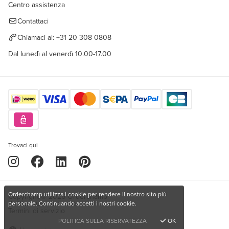
Centro assistenza
Contattaci
Chiamaci al:
+31 20 308 0808
Dal lunedì al venerdì 10.00-17.00
Trovaci qui
Orderchamp utilizza i cookie per rendere il nostro sito più
Copyright © 2026 Orderchamp
Politica sulla riservatezza
personale. Continuando accetti i nostri cookie.
Termini di servizio
POLITICA SULLA RISERVATEZZA
OK