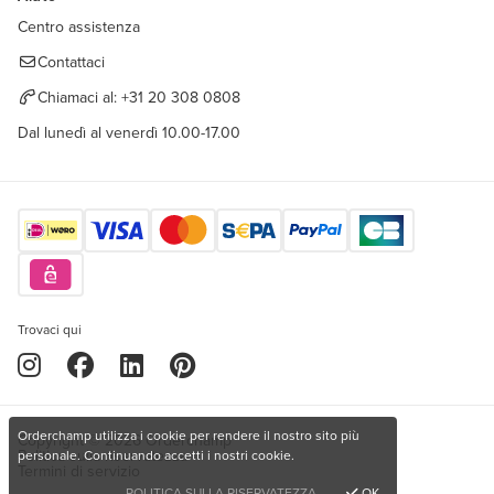
Centro assistenza
Contattaci
Chiamaci al:
+31 20 308 0808
Dal lunedì al venerdì 10.00-17.00
Trovaci qui
Orderchamp utilizza i cookie per rendere il nostro sito più
Copyright © 2026 Orderchamp
Politica sulla riservatezza
personale. Continuando accetti i nostri cookie.
Termini di servizio
POLITICA SULLA RISERVATEZZA
OK