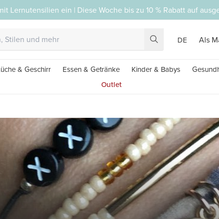
mit Lernutensilien ein | Diese Woche bis zu 10 % Rabatt auf aus
Als M
DE
üche & Geschirr
Essen & Getränke
Kinder & Babys
Gesundh
Outlet