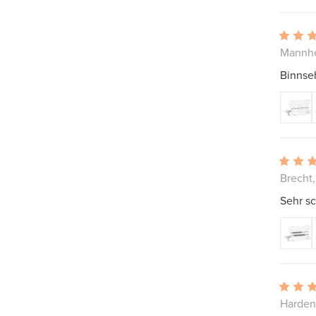
Mannhe
Binnseh
Brecht,
Sehr s
Harden