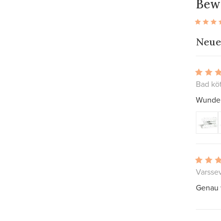
Bew
Neue
Bad kö
Wunder
Varsse
Genau w