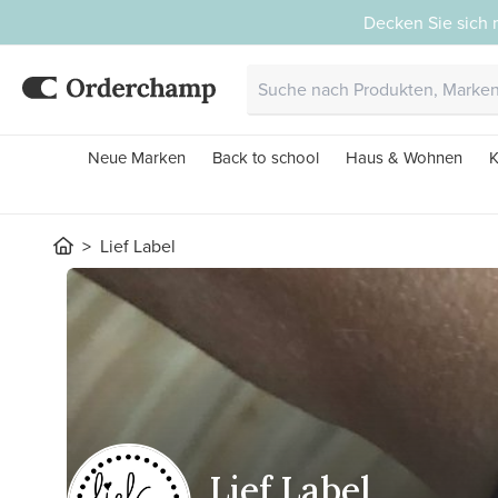
Decken Sie sich 
Neue Marken
Back to school
Haus & Wohnen
K
Lief Label
Lief Label