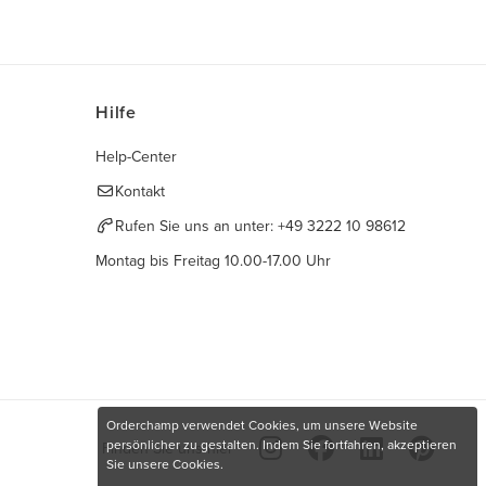
Hilfe
Help-Center
Kontakt
Rufen Sie uns an unter:
+49 3222 10 98612
Montag bis Freitag 10.00-17.00 Uhr
Orderchamp verwendet Cookies, um unsere Website
persönlicher zu gestalten. Indem Sie fortfahren, akzeptieren
Finden Sie uns hier
Sie unsere Cookies.