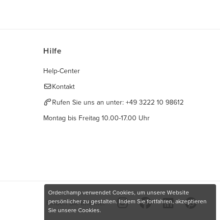
Hilfe
Help-Center
Kontakt
Rufen Sie uns an unter:
+49 3222 10 98612
Montag bis Freitag 10.00-17.00 Uhr
Orderchamp verwendet Cookies, um unsere Website
persönlicher zu gestalten. Indem Sie fortfahren, akzeptieren
Finden Sie uns hier
Sie unsere Cookies.