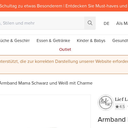
Schultag zu etwas Besonderem | Entdecken Sie Must-haves und 
Als M
DE
üche & Geschirr
Essen & Getränke
Kinder & Babys
Gesundh
Outlet
terstützt, die zur korrekten Darstellung unserer Website erforder
Armband Mama Schwarz und Weiß mit Charme
Lief 
4.5
Armband 