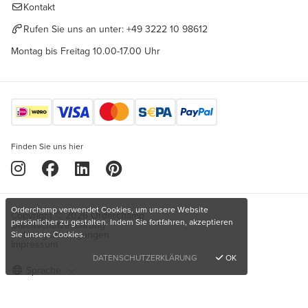
Kontakt
Rufen Sie uns an unter:
+49 3222 10 98612
Montag bis Freitag 10.00-17.00 Uhr
Finden Sie uns hier
Orderchamp verwendet Cookies, um unsere Website
Copyright © 2026 Orderchamp
persönlicher zu gestalten. Indem Sie fortfahren, akzeptieren
Datenschutzerklärung
Nutzungsbedingungen
Sie unsere Cookies.
Impressum
DATENSCHUTZERKLÄRUNG
OK
Sprache