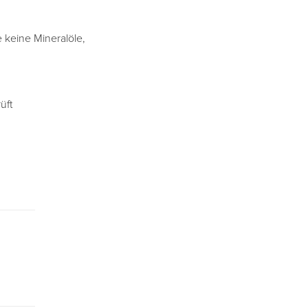
e keine Mineralöle,
üft