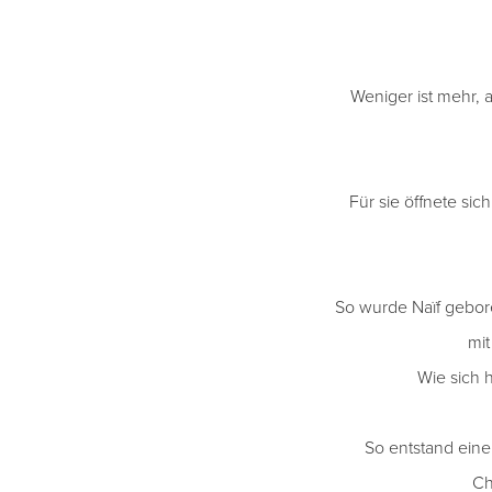
Weniger ist mehr, 
Für sie öffnete sic
So wurde Naïf gebore
mit
Wie sich h
So entstand eine
Ch