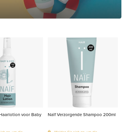
t Haarlotion voor Baby
Naïf Verzorgende Shampoo 200ml
ich an, um die
Melden Sie sich an, um die