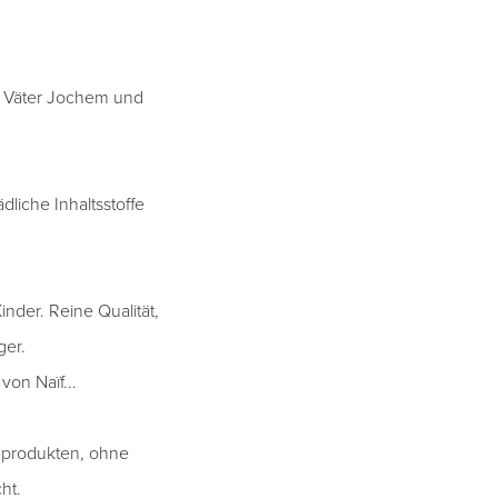
ie Väter Jochem und
dliche Inhaltsstoffe
nder. Reine Qualität,
ger.
von Naïf...
geprodukten, ohne
ht.