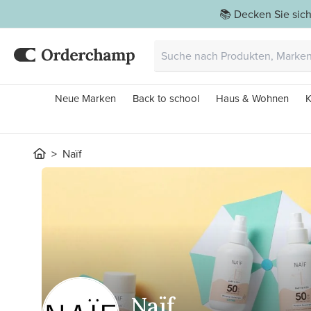
📚 Decken Sie sich
Neue Marken
Back to school
Haus & Wohnen
K
Naïf
Naïf