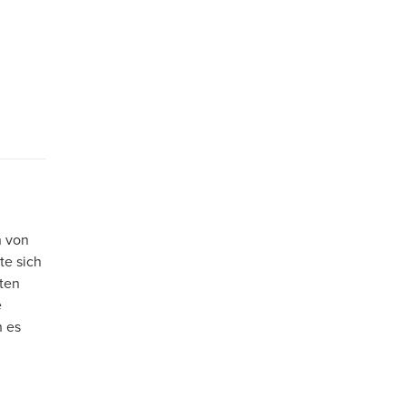
n von
te sich
sten
e
h es