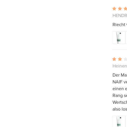
HENDRI
Riecht
Heinen
Der Man
NAIF ve
einen e
Rang se
Wertsch
also lo