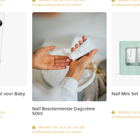
en
Großhandelspreise zu sehen
Großhandelsprei
el voor Baby
Naïf Mini Set
Naïf Beschermende Dagcrème
 die
Melden Sie s
50ml
en
Großhandelsprei
Melden Sie sich an, um die
Großhandelspreise zu sehen