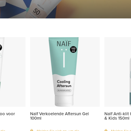
oo voor
Naïf Verkoelende Aftersun Gel
Naïf Anti-kli
100ml
& Kids 150ml
 die
Melden Sie sich an, um die
Melden Sie s