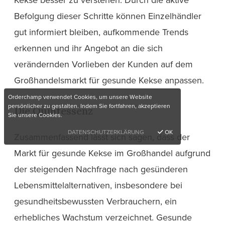
Befolgung dieser Schritte können Einzelhändler
gut informiert bleiben, aufkommende Trends
erkennen und ihr Angebot an die sich
verändernden Vorlieben der Kunden auf dem
Großhandelsmarkt für gesunde Kekse anpassen.
Orderchamp verwendet Cookies, um unsere Website
persönlicher zu gestalten. Indem Sie fortfahren, akzeptieren
Die Quintessenz
Sie unsere Cookies.
DATENSCHUTZERKLÄRUNG
OK
Zusammenfassend lässt sich sagen, dass der
Markt für gesunde Kekse im Großhandel aufgrund
der steigenden Nachfrage nach gesünderen
Lebensmittelalternativen, insbesondere bei
gesundheitsbewussten Verbrauchern, ein
erhebliches Wachstum verzeichnet. Gesunde