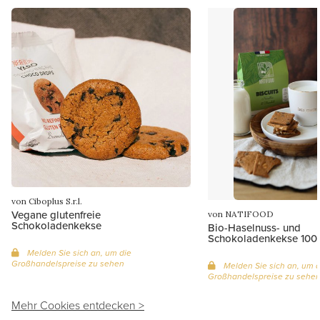
von Ciboplus S.r.l.
Vegane glutenfreie
von NATIFOOD
Schokoladenkekse
Bio-Haselnuss- und
Schokoladenkekse 100
Melden Sie sich an, um die
Großhandelspreise zu sehen
Melden Sie sich an, um d
Großhandelspreise zu sehe
Mehr Cookies entdecken >