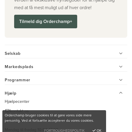
med at få mest muligt ud af hver ordre!
Tilmeld dig Orderchamp+
Selskab
Markedsplads
Programmer
Hjælp
Hjælpecenter
kontakt os
Orderchamp bruger cookies til at gøre vores side mere
Ring til os på:
+31 20 308 0808
personlig. Ved at fortsætte accepterer du vores cookies.
Mandag til fredag 10.00-17.00
FORTROLIGHEDSPOLITIK
OK