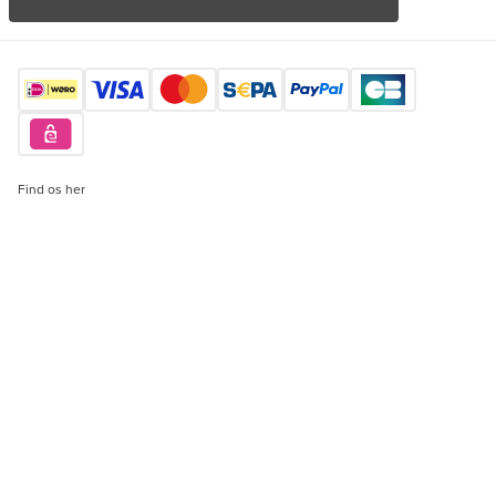
Find os her
Vil du købe unikke produkter?
Tilmeld dig gratis
Copyright © 2026 Orderchamp
Fortrolighedspolitik
Servicevilkår
Sprog