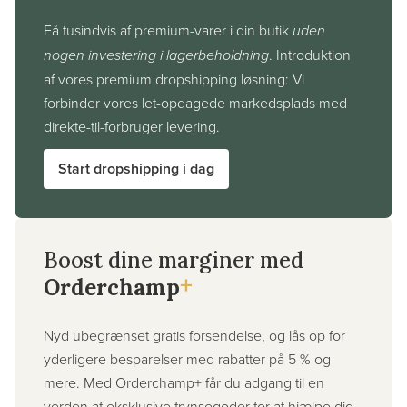
Få tusindvis af premium-varer i din butik
uden
nogen investering i lagerbeholdning
. Introduktion
af vores premium dropshipping løsning: Vi
forbinder vores let-opdagede markedsplads med
direkte-til-forbruger levering.
Start dropshipping i dag
Boost dine marginer med
+
Orderchamp
Nyd ubegrænset gratis forsendelse, og lås op for
yderligere besparelser med rabatter på 5 % og
mere. Med Orderchamp+ får du adgang til en
verden af eksklusive frynsegoder for at hjælpe dig