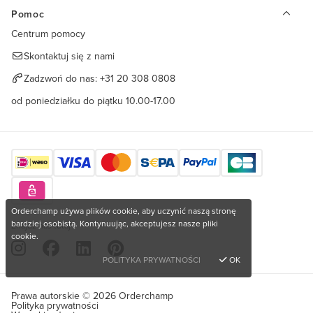
Pomoc
Centrum pomocy
Skontaktuj się z nami
Zadzwoń do nas:
+31 20 308 0808
od poniedziałku do piątku 10.00-17.00
Orderchamp używa plików cookie, aby uczynić naszą stronę
bardziej osobistą. Kontynuując, akceptujesz nasze pliki
Znajdź nas tutaj
cookie.
POLITYKA PRYWATNOŚCI
OK
Prawa autorskie © 2026 Orderchamp
Polityka prywatności