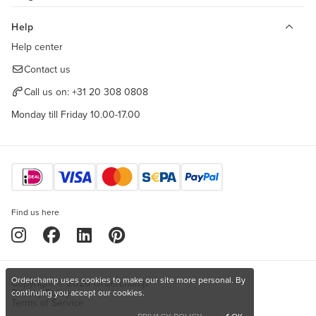
Help
Help center
Contact us
Call us on:
+31 20 308 0808
Monday till Friday 10.00-17.00
Find us here
Orderchamp uses cookies to make our site more personal. By
Copyright © 2026 Orderchamp
Privacy Policy
continuing you accept our cookies.
Terms of Service