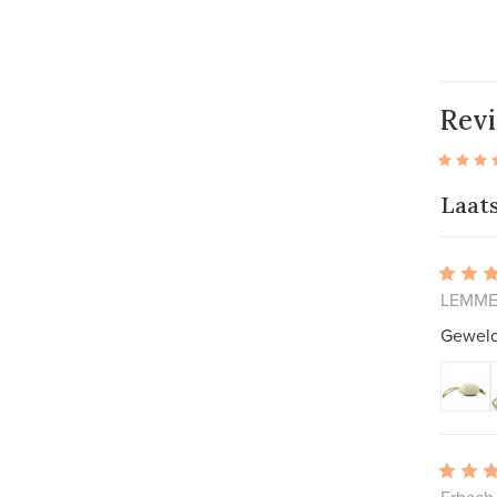
Rev
Laat
LEMMER
Geweldi
Erbach,