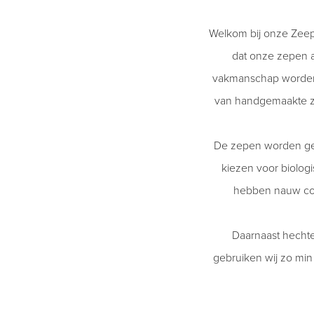
Welkom bij onze Zeep e
dat onze zepen a
vakmanschap worden v
van handgemaakte zep
De zepen worden gep
kiezen voor biolog
hebben nauw cont
Daarnaast hecht
gebruiken wij zo min