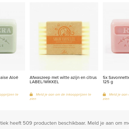
laise Aloë
Afwaszeep met witte azijn en citrus
5x Savonnette
LABEL/WIKKEL
125 g
opprijzen te
Meld je aan om de inkoopprijzen te
Meld je aan 
zien
zien
ek heeft 509 producten beschikbaar. Meld je aan om me