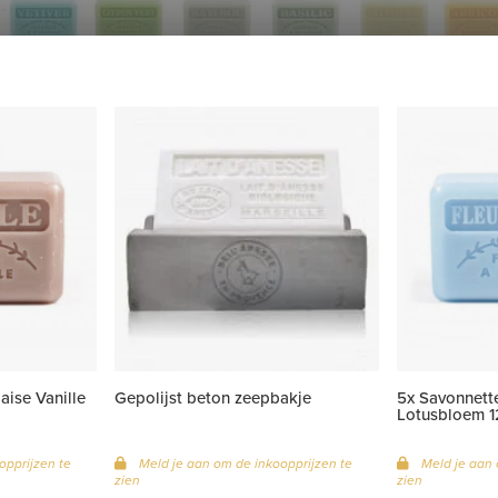
aise Vanille
Gepolijst beton zeepbakje
5x Savonnette
Lotusbloem 1
opprijzen te
Meld je aan om de inkoopprijzen te
Meld je aan 
zien
zien