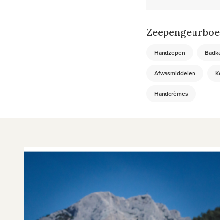
Zeepengeurboet
Handzepen
Badk
Afwasmiddelen
K
Handcrèmes