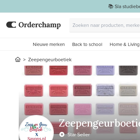
📚 Sla studie
Nieuwe merken
Back to school
Home & Living
Zeepengeurboetiek
Zeepengeurboeti
Star Seller