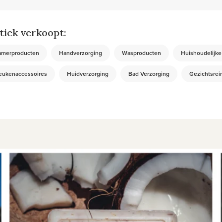
iek verkoopt:
amerproducten
Handverzorging
Wasproducten
Huishoudelijke
eukenaccessoires
Huidverzorging
Bad Verzorging
Gezichtsrei