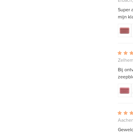
Super a
mijn kl
Zelhem
Bij ont
zeepbl
Aachen
Geweldi