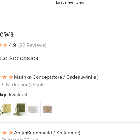
Laat meer zien
iews
4.9
(22 Reviews)
ste Recensies
Marinka
(Conceptstore / Cadeauwinkel)
, Nederland
(29 juli)
ge kwaliteit!
Antje
(Supermarkt / Kruidenier)
 Duitsland
(25 juli)