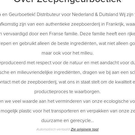
n Geurboetiek! Distributeur voor Nederland & Duitsland Wij zijn t
fkomstig zijn van een authentieke zeepboerderij in Frankrijk, waar
ervaardigd door een Franse familie. Deze familie heeft een rijke 
en en gebruikt alleen de beste ingrediënten, wat niet alleen go
maar ook voor het milieu.
roduceerd met respect voor de natuur en met aandacht voor d
ische en milieuvriendelijke ingrediënten, dragen we bij aan een s
act met de zeepboerderij, wat ons in staat stelt om de kwaliteit 
productieproces te waarborgen.
en we veel waarde aan het verminderen van onze ecologische vo
 mogelijk plastic voor het transporteren en verpakken van onze 
duurzame en gerecycle…
Automatisch vertaald
Zie originele taal