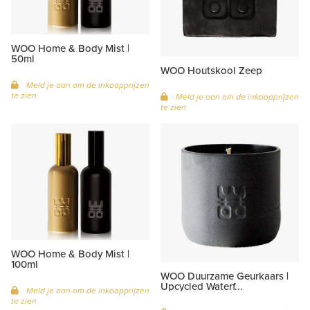
WOO Home & Body Mist |
50ml
WOO Houtskool Zeep
Meld je aan om de inkoopprijzen
te zien
Meld je aan om de inkoopprijzen
te zien
WOO Home & Body Mist |
100ml
WOO Duurzame Geurkaars |
Upcycled Waterf...
Meld je aan om de inkoopprijzen
te zien