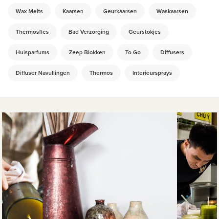
Wax Melts
Kaarsen
Geurkaarsen
Waskaarsen
Thermosfles
Bad Verzorging
Geurstokjes
Huisparfums
Zeep Blokken
To Go
Diffusers
Diffuser Navullingen
Thermos
Interieursprays