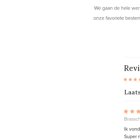
We gaan de hele werel
onze favoriete bestem
Rev
Laat
Brassch
Ik vond
Super m