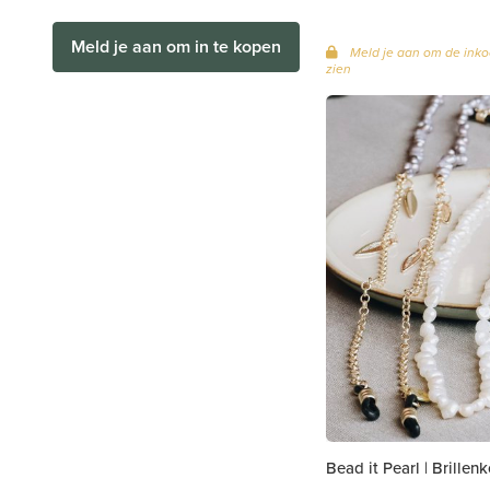
Meld je aan om in te kopen
Meld je aan om de inko
zien
Bead it Pearl | Brillen