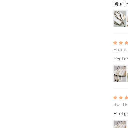
bijgele
Haarle
Heel er
ROTTE
Heel go