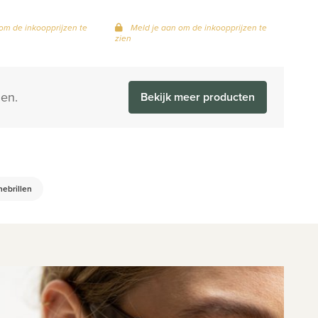
om de inkoopprijzen te
Meld je aan om de inkoopprijzen te
zien
en.
Bekijk meer producten
ebrillen