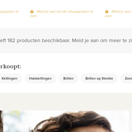
opprijzen te
Meld je aan om de inkoopprijzen te
Meld je aan 
zien
zien
ft 182 producten beschikbaar. Meld je aan om meer te zi
rkoopt:
Kettingen
Halskettingen
Brillen
Brillen op Sterkte
Zonn