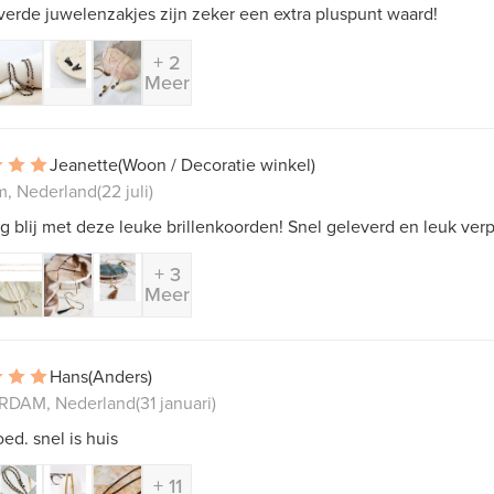
verde juwelenzakjes zijn zeker een extra pluspunt waard!
+ 2
Meer
Jeanette
(Woon / Decoratie winkel)
m, Nederland
(22 juli)
g blij met deze leuke brillenkoorden! Snel geleverd en leuk verp
+ 3
Meer
Hans
(Anders)
RDAM, Nederland
(31 januari)
ed. snel is huis
+ 11