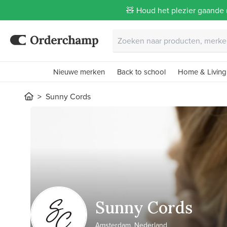
🧸 Houd het plezier gaande 
Nieuwe merken
Back to school
Home & Living
Sunny Cords
Sunny Cords
Amsterdam, Nederland