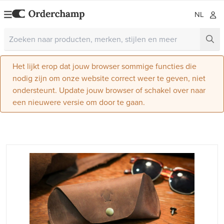
NL
Het lijkt erop dat jouw browser sommige functies die
nodig zijn om onze website correct weer te geven, niet
ondersteunt. Update jouw browser of schakel over naar
een nieuwere versie om door te gaan.