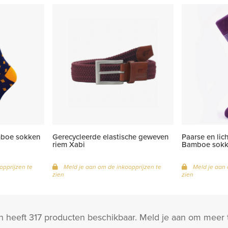
mboe sokken
Gerecycleerde elastische geweven
Paarse en lic
riem Xabi
Bamboe sokk
opprijzen te
Meld je aan om de inkoopprijzen te
Meld je aan 
zien
zien
 heeft 317 producten beschikbaar. Meld je aan om meer t