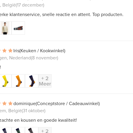
, België
(17 december)
erke klantenservice, snelle reactie en attent. Top producten.
Iris
(Keuken / Kookwinkel)
gen, Nederland
(8 november)
!
+ 2
Meer
dominique
(Conceptstore / Cadeauwinkel)
em, België
(31 oktober)
zachte en kousen en goede kwaliteit!
+ 2