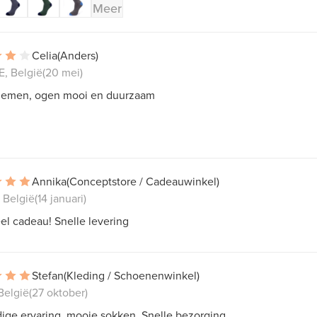
Meer
Celia
(Anders)
, België
(20 mei)
riemen, ogen mooi en duurzaam
Annika
(Conceptstore / Cadeauwinkel)
 België
(14 januari)
el cadeau! Snelle levering
Stefan
(Kleding / Schoenenwinkel)
België
(27 oktober)
ige ervaring, mooie sokken. Snelle bezorging.