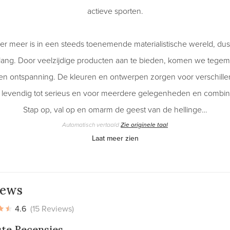
actieve sporten.
er meer is in een steeds toenemende materialistische wereld, dus
elang. Door veelzijdige producten aan te bieden, komen we tegem
k en ontspanning. De kleuren en ontwerpen zorgen voor verschil
, levendig tot serieus en voor meerdere gelegenheden en combina
Stap op, val op en omarm de geest van de hellinge…
Automatisch vertaald
Zie originele taal
Laat meer zien
iews
4.6
(15 Reviews)
ste Recensies