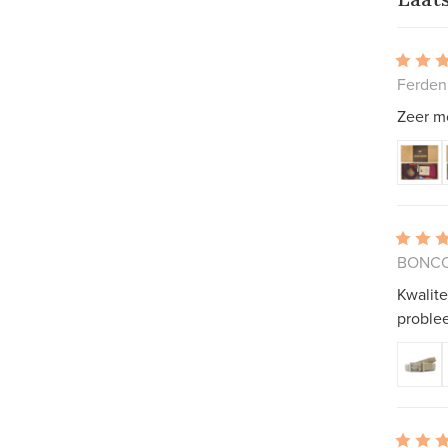
Ferden
Zeer m
BONCOU
Kwalite
proble