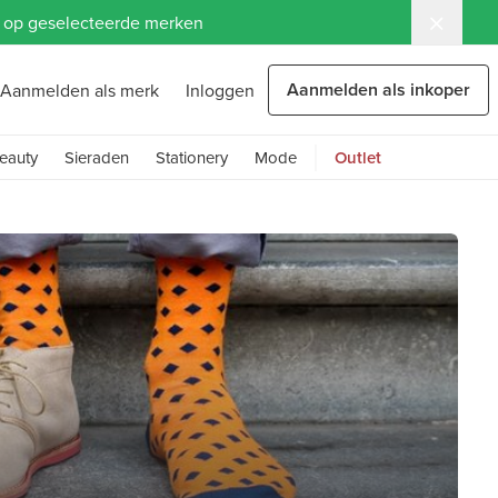
ng op geselecteerde merken
Aanmelden als inkoper
Aanmelden als merk
Inloggen
eauty
Sieraden
Stationery
Mode
Outlet