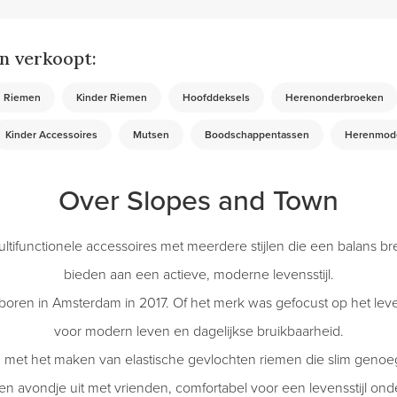
n verkoopt:
Riemen
Kinder Riemen
Hoofddeksels
Herenonderbroeken
Kinder Accessoires
Mutsen
Boodschappentassen
Herenmod
Over Slopes and Town
ultifunctionele accessoires met meerdere stijlen die een balans bren
bieden aan een actieve, moderne levensstijl.
boren in Amsterdam in 2017. Of het merk was gefocust op het lev
voor modern leven en dagelijkse bruikbaarheid.
met het maken van elastische gevlochten riemen die slim genoeg 
n avondje uit met vrienden, comfortabel voor een levensstijl ond