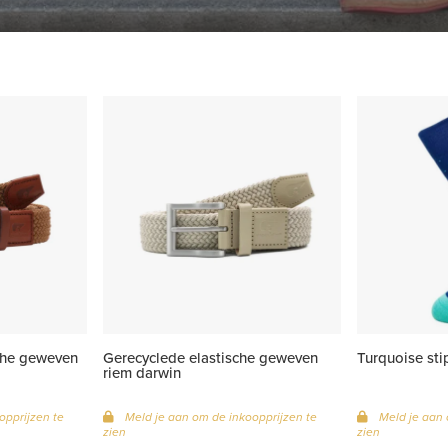
che geweven
Gerecyclede elastische geweven
Turquoise st
riem darwin
opprijzen te
Meld je aan om de inkoopprijzen te
Meld je aan 
zien
zien