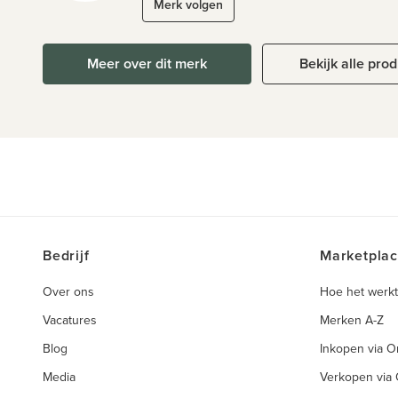
Merk volgen
Meer over dit merk
Bekijk alle pro
Bedrijf
Marketpla
Over ons
Hoe het werkt
Vacatures
Merken A-Z
Blog
Inkopen via 
Media
Verkopen via