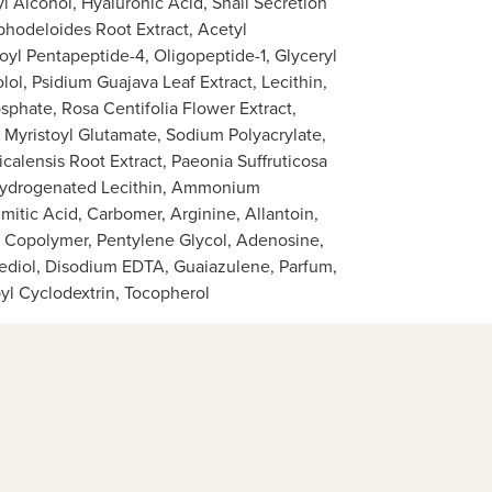
l Alcohol, Hyaluronic Acid, Snail Secretion
phodeloides Root Extract, Acetyl
oyl Pentapeptide-4, Oligopeptide-1, Glyceryl
lol, Psidium Guajava Leaf Extract, Lecithin,
sphate, Rosa Centifolia Flower Extract,
Myristoyl Glutamate, Sodium Polyacrylate,
icalensis Root Extract, Paeonia Suffruticosa
Hydrogenated Lecithin, Ammonium
itic Acid, Carbomer, Arginine, Allantoin,
id Copolymer, Pentylene Glycol, Adenosine,
nediol, Disodium EDTA, Guaiazulene, Parfum,
yl Cyclodextrin, Tocopherol