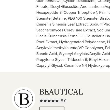
Guineensis Oil, Cyclohexasiloxane, Ceteary
Filtrate, Decyl Glucoside, Anemarrhena As
Hexapeptide-8, Copper Tripeptide-1, Palmit
Stearate, Betaine, PEG-100 Stearate, Bisabo
Camellia Sinensis Leaf Extract, Sodium Pho
Saccharomyces Cerevisiae Extract, Sodium 
Elaeis Guineensis Kernel Oil, Scutellaria Ba
Root Extract, Hydrogenated Polydecene, 
Acryloyldimethyltaurate/VP Copolymer, Palm
Stearic Acid, Glyceryl Acrylate/Acrylic Ac
Propylene Glycol, Trideceth-6, Ethyl Hexa
Caprylyl Glycol, Ceramide NP, Hydroxyprop
BEAUTICAL
5.0