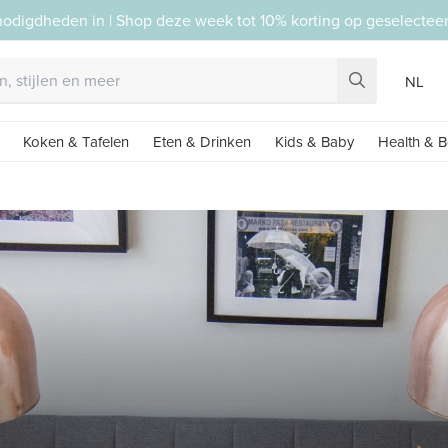
nodigdheden in | Shop deze week tot 10% korting op geselecte
NL
Koken & Tafelen
Eten & Drinken
Kids & Baby
Health & B