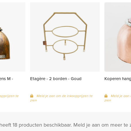
ens M -
Etagère - 2 borden - Goud
Koperen hang
opprijzen te
Meld je aan om de inkoopprijzen te
Meld je aan 
zien
zien
heeft 18 producten beschikbaar. Meld je aan om meer te z