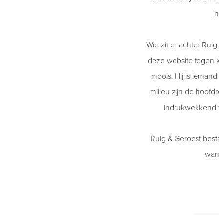
h
Wie zit er achter Ruig
deze website tegen k
moois. Hij is iemand 
milieu zijn de hoofdr
indrukwekkend te
Ruig & Geroest besta
want