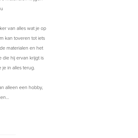
eu
ker van alles wat je op
 kan toveren tot iets
oude materialen en het
ie hij ervan krijgt is
e in alles terug.
dan alleen een hobby,
rken…