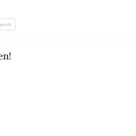
lgende
en!