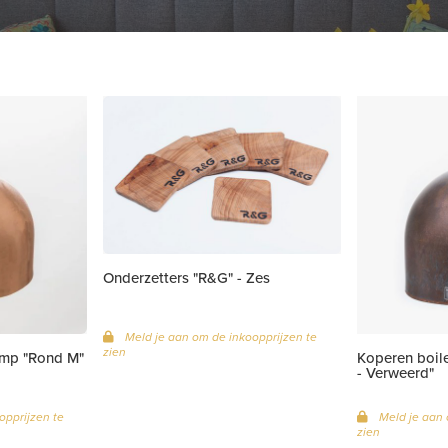
Onderzetters "R&G" - Zes
Meld je aan om de inkoopprijzen te
zien
amp "Rond M"
Koperen boil
- Verweerd"
opprijzen te
Meld je aan 
zien