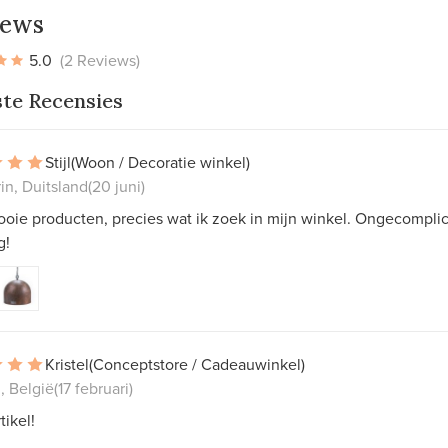
iews
5.0
(2 Reviews)
ste Recensies
Stijl
(Woon / Decoratie winkel)
in, Duitsland
(20 juni)
ooie producten, precies wat ik zoek in mijn winkel. Ongecompli
g!
Kristel
(Conceptstore / Cadeauwinkel)
, België
(17 februari)
tikel!