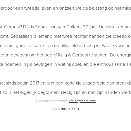
ierdoor een tweede leven en ontzien we de belasting op het mili
 & Geroest? Dat is Sebastiaan van Dulken, 30 jaar. Designer en ma
omt. Sebastiaan is iemand met twee rechter handen die ideeën om
die niet goed stil kan zitten en altijd lekker bezig is. Passie voor 
eden geweest om het bedrijf Ruig & Geroest te starten. De energie d
 noemen, hij is bevlogen in wat hij doet, en die enthousiasme zie j
at sinds begin 2017 en is in een korte tijd uitgegroeid dan meer 
 zo is het eigenlijk begonnen. Bezig zijn en met zijn handen we
Automatisch vertaald
Zie originele taal
Laat meer zien