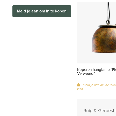
Meld je aan om in te kopen
Koperen hanglamp "Fl
Verweerd"
Meld je aan om de inko
zien
Ruig & Geroest 