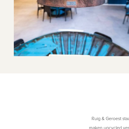
Ruig & Geroest sta
maken upcycled verl