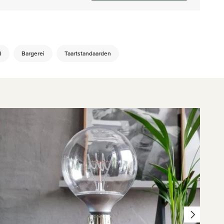
d
Bargerei
Taartstandaarden